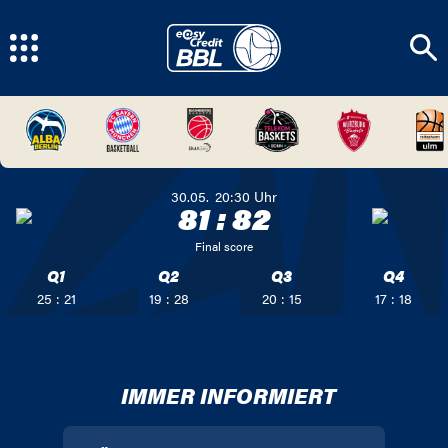
30.05.
20:30
Uhr
81
:
82
Final score
Q1
Q2
Q3
Q4
25 : 21
19 : 28
20 : 15
17 : 18
IMMER INFORMIERT