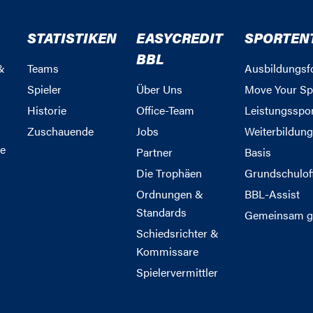
STATISTIKEN
EASYCREDIT
SPORTEN
BBL
&
Teams
Ausbildungsf
Spieler
Über Uns
Move Your Sp
Historie
Office-Team
Leistungsspo
Zuschauende
Jobs
Weiterbildun
e
Partner
Basis
Die Trophäen
Grundschulof
Ordnungen &
BBL-Assist
Standards
Gemeinsam g
Schiedsrichter &
Kommissare
Spielervermittler