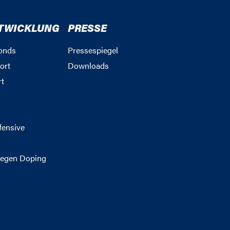
TWICKLUNG
PRESSE
onds
Pressespiegel
ort
Downloads
rt
g
fensive
egen Doping