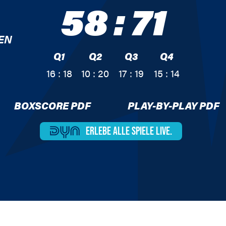
58
:
71
EN
Q1
Q2
Q3
Q4
16 : 18
10 : 20
17 : 19
15 : 14
BOXSCORE PDF
PLAY-BY-PLAY PDF
ERLEBE ALLE
SPIELE LIVE.