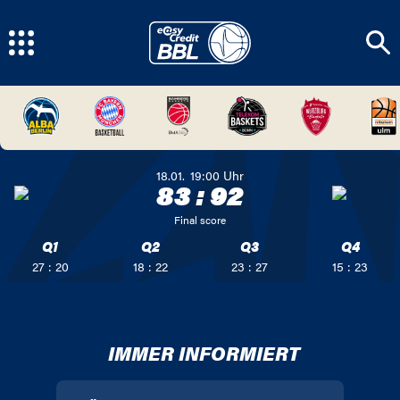
18.01.
19:00
Uhr
83
:
92
Final score
Q1
Q2
Q3
Q4
27 : 20
18 : 22
23 : 27
15 : 23
IMMER INFORMIERT