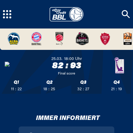
25.03.
18:00
Uhr
82
:
93
Final score
Q1
Q2
Q3
Q4
11 : 22
18 : 25
32 : 27
21 : 19
IMMER INFORMIERT