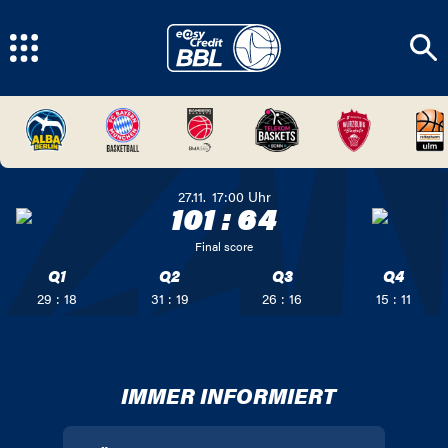
27.11.
17:00
Uhr
101
:
64
Final score
Q1
Q2
Q3
Q4
29 : 18
31 : 19
26 : 16
15 : 11
IMMER INFORMIERT