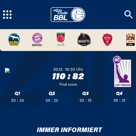
30.12.
18:30
Uhr
110
:
82
Final score
Q1
Q2
Q3
Q4
30 : 24
24 : 22
20 : 15
36 : 21
IMMER INFORMIERT