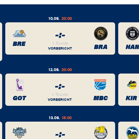
10.09.
20:00
-
:
-
BRE
1. Runde
BRA
HA
VORBERICHT
12.09.
20:00
-
:
-
1. Runde
GOT
MBC
KIR
VORBERICHT
13.09.
18:00
-
:
-