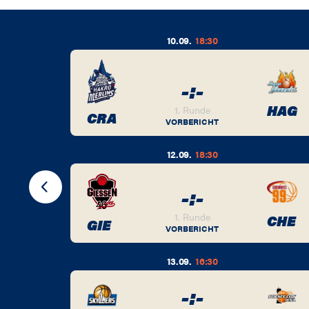
10.09.
18:30
-
:
-
BER
HAG
1. Runde
CRA
VORBERICHT
12.09.
18:30
-
:
-
BER
1. Runde
CHE
GIE
VORBERICHT
13.09.
16:30
-
:
-
BER