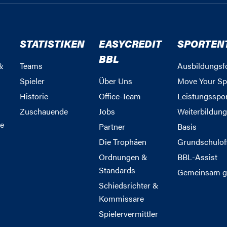
STATISTIKEN
EASYCREDIT
SPORTEN
BBL
&
Teams
Ausbildungsf
Spieler
Über Uns
Move Your Sp
Historie
Office-Team
Leistungsspo
Zuschauende
Jobs
Weiterbildun
e
Partner
Basis
Die Trophäen
Grundschulof
Ordnungen &
BBL-Assist
Standards
Gemeinsam g
Schiedsrichter &
Kommissare
Spielervermittler