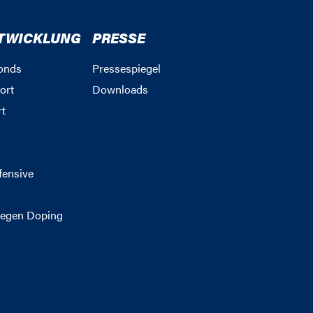
TWICKLUNG
PRESSE
onds
Pressespiegel
ort
Downloads
rt
g
fensive
egen Doping