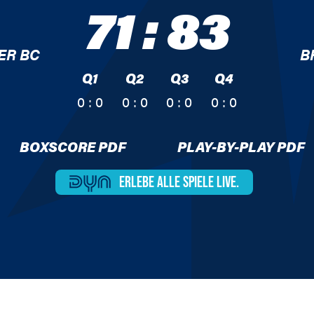
71
:
83
ER BC
B
Q1
Q2
Q3
Q4
0 : 0
0 : 0
0 : 0
0 : 0
BOXSCORE PDF
PLAY-BY-PLAY PDF
ERLEBE ALLE
SPIELE LIVE.