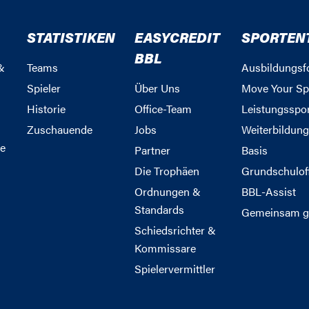
STATISTIKEN
EASYCREDIT
SPORTEN
BBL
&
Teams
Ausbildungsf
Spieler
Über Uns
Move Your Sp
Historie
Office-Team
Leistungsspo
Zuschauende
Jobs
Weiterbildun
e
Partner
Basis
Die Trophäen
Grundschulof
Ordnungen &
BBL-Assist
Standards
Gemeinsam g
Schiedsrichter &
Kommissare
Spielervermittler