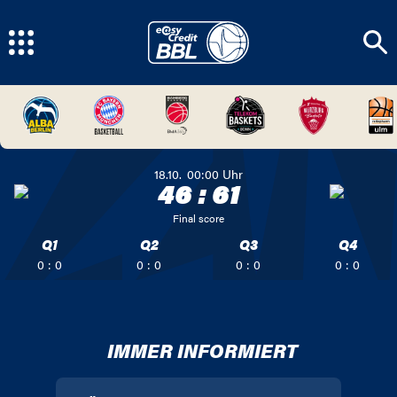
18.10.
00:00
Uhr
46
:
61
Final score
Q1
Q2
Q3
Q4
0 : 0
0 : 0
0 : 0
0 : 0
IMMER INFORMIERT