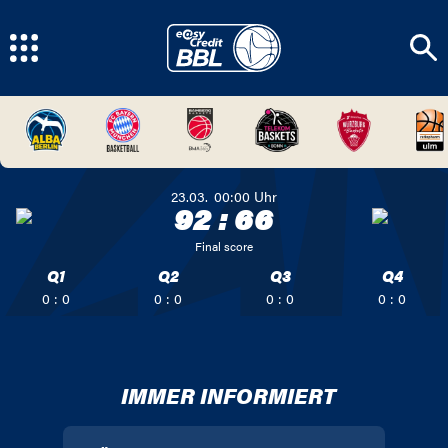
23.03.
00:00
Uhr
92
:
66
Final score
Q1
Q2
Q3
Q4
0 : 0
0 : 0
0 : 0
0 : 0
IMMER INFORMIERT