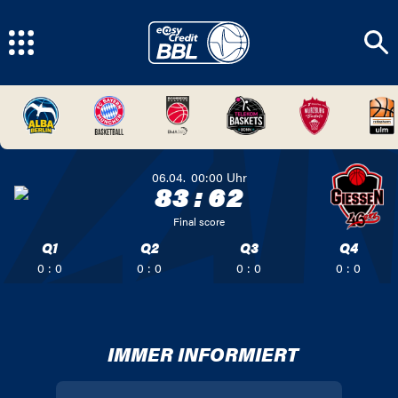
06.04.
00:00
Uhr
83
:
62
Final score
Q1
Q2
Q3
Q4
0 : 0
0 : 0
0 : 0
0 : 0
IMMER INFORMIERT