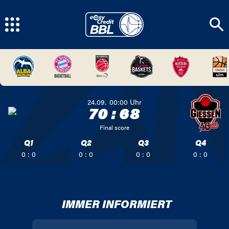
24.09.
00:00
Uhr
70
:
68
Final score
Q1
Q2
Q3
Q4
0 : 0
0 : 0
0 : 0
0 : 0
IMMER INFORMIERT