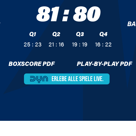
81
:
80
C
BA
Q1
Q2
Q3
Q4
25 : 23
21 : 16
19 : 19
16 : 22
BOXSCORE PDF
PLAY-BY-PLAY PDF
ERLEBE ALLE
SPIELE LIVE.