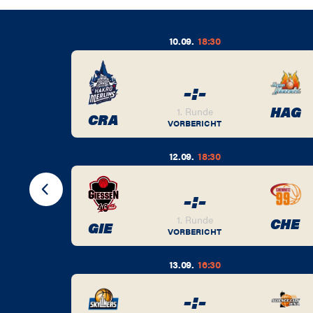
10.09.
18:30
-
:
-
BER
HAG
1. Runde
CRA
VORBERICHT
12.09.
18:30
-
:
-
BER
1. Runde
CHE
GIE
VORBERICHT
13.09.
16:30
-
:
-
BER