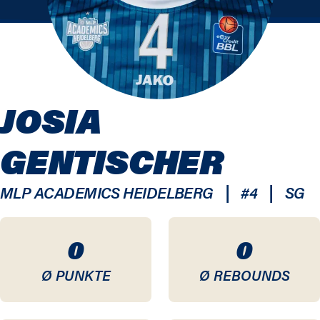
JOSIA
GENTISCHER
|
|
MLP ACADEMICS HEIDELBERG
#
4
SG
0
0
Ø PUNKTE
Ø REBOUNDS