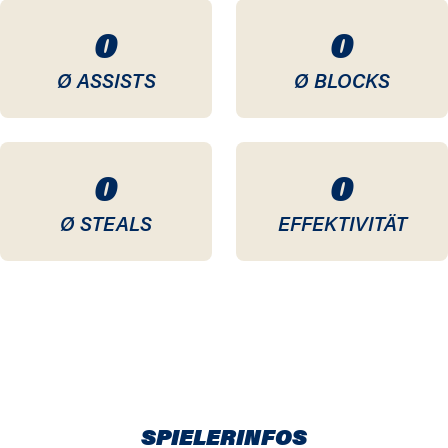
0
0
Ø ASSISTS
Ø BLOCKS
0
0
Ø STEALS
EFFEKTIVITÄT
SPIELERINFOS