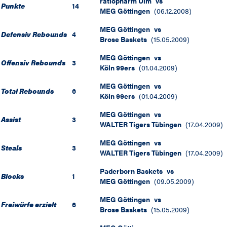
ratiopharm Ulm
vs
Punkte
14
MEG Göttingen
(
06.12.2008
)
MEG Göttingen
vs
Defensiv Rebounds
4
Brose Baskets
(
15.05.2009
)
MEG Göttingen
vs
Offensiv Rebounds
3
Köln 99ers
(
01.04.2009
)
MEG Göttingen
vs
Total Rebounds
6
Köln 99ers
(
01.04.2009
)
MEG Göttingen
vs
Assist
3
WALTER Tigers Tübingen
(
17.04.2009
)
MEG Göttingen
vs
Steals
3
WALTER Tigers Tübingen
(
17.04.2009
)
Paderborn Baskets
vs
Blocks
1
MEG Göttingen
(
09.05.2009
)
MEG Göttingen
vs
Freiwürfe erzielt
6
Brose Baskets
(
15.05.2009
)