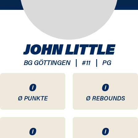
JOHN LITTLE
|
|
BG GÖTTINGEN
#
11
PG
0
0
Ø PUNKTE
Ø REBOUNDS
0
0