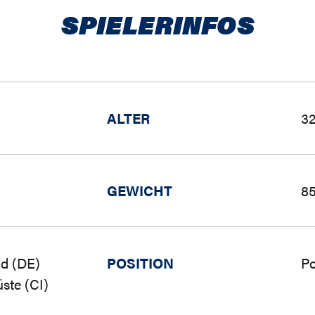
SPIELERINFOS
ALTER
32
GEWICHT
85
d (DE)
POSITION
Po
ste (CI)