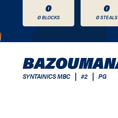
0
0
Ø BLOCKS
Ø STEALS
BAZOUMAN
|
|
SYNTAINICS MBC
#
2
PG