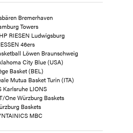
isbären Bremerhaven
amburg Towers
HP RIESEN Ludwigsburg
IESSEN 46ers
sketball Löwen Braunschweig
lahoma City Blue (USA)
ège Basket (BEL)
ale Mutua Basket Turin (ITA)
S Karlsruhe LIONS
T/One Würzburg Baskets
rzburg Baskets
YNTAINICS MBC