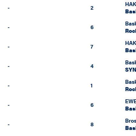
HAK
-
2
Bas
Bas
-
6
Roc
HAK
-
7
Bas
Bas
-
4
SYN
Bas
-
1
Roc
EWE
-
6
Bas
Bro
-
8
Bas