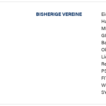
BISHERIGE VEREINE
E
H
M
G
Ba
Ok
Li
Re
P
FI
Wü
S