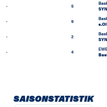
Bas
-
5
SYN
Bas
-
9
s.O
Bas
-
2
SYN
EWE
-
4
Bas
SAISONSTATISTIK