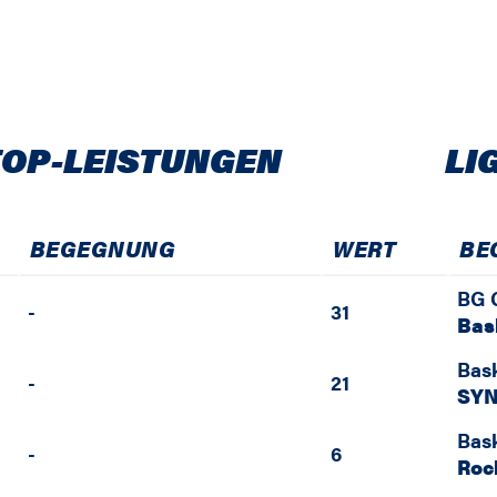
TOP-LEISTUNGEN
LI
BEGEGNUNG
WERT
BE
BG 
-
31
Bas
Bas
-
21
SYN
Bas
-
6
Roc