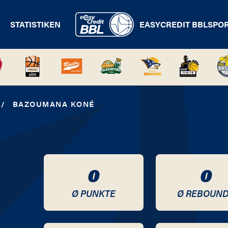
STATISTIKEN
EASYCREDIT BBL
SPO
/
BAZOUMANA KONÉ
0
0
Ø PUNKTE
Ø REBOUN