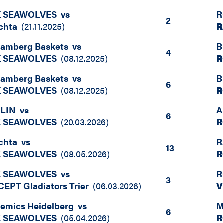
 SEAWOLVES
vs
R
2
chta
(
21.11.2025
)
R
amberg Baskets
vs
B
4
 SEAWOLVES
(
08.12.2025
)
R
amberg Baskets
vs
B
6
 SEAWOLVES
(
08.12.2025
)
R
RLIN
vs
A
6
 SEAWOLVES
(
20.03.2026
)
R
chta
vs
R
13
 SEAWOLVES
(
08.05.2026
)
R
 SEAWOLVES
vs
R
3
PT Gladiators Trier
(
06.03.2026
)
V
emics Heidelberg
vs
M
6
 SEAWOLVES
(
05.04.2026
)
R