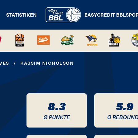
STATISTIKEN
EASYCREDIT BBL
SPO
VES
/
KASSIM NICHOLSON
8.3
5.9
Ø PUNKTE
Ø REBOUN