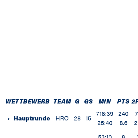
WETTBEWERB
TEAM
G
GS
MIN
PTS
2
718:39
240
›
Hauptrunde
HRO
28
15
25:40
8.6
2
53:10
8