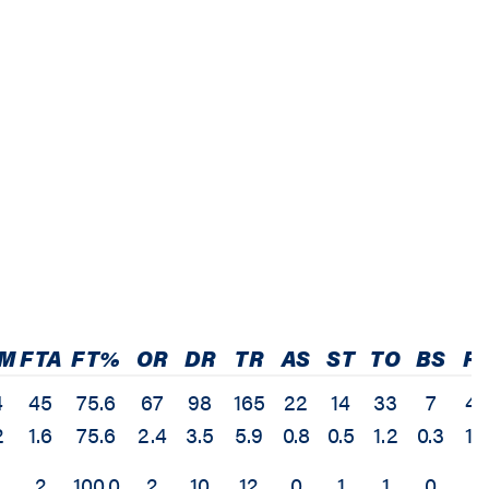
M
FTA
FT%
OR
DR
TR
AS
ST
TO
BS
P
4
45
75.6
67
98
165
22
14
33
7
40
2
1.6
75.6
2.4
3.5
5.9
0.8
0.5
1.2
0.3
1.4
2
100.0
2
10
12
0
1
1
0
6