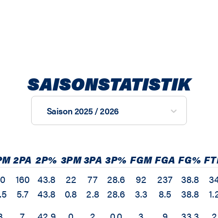
SAISONSTATISTIK
Saison 2025 / 2026
PM
2PA
2P%
3PM
3PA
3P%
FGM
FGA
FG%
FT
70
160
43.8
22
77
28.6
92
237
38.8
3
.5
5.7
43.8
0.8
2.8
28.6
3.3
8.5
38.8
1.
3
7
42.9
0
2
0.0
3
9
33.3
2