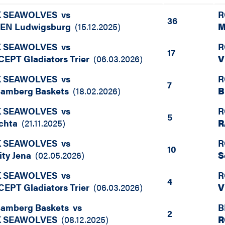
 SEAWOLVES
vs
R
36
EN Ludwigsburg
(
15.12.2025
)
M
 SEAWOLVES
vs
R
17
PT Gladiators Trier
(
06.03.2026
)
V
 SEAWOLVES
vs
R
7
amberg Baskets
(
18.02.2026
)
B
 SEAWOLVES
vs
R
5
chta
(
21.11.2025
)
R
 SEAWOLVES
vs
R
10
ity Jena
(
02.05.2026
)
S
 SEAWOLVES
vs
R
4
PT Gladiators Trier
(
06.03.2026
)
V
amberg Baskets
vs
B
2
 SEAWOLVES
(
08.12.2025
)
R