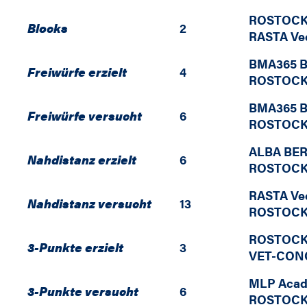
ROSTOCK
Blocks
2
RASTA Ve
BMA365 B
Freiwürfe erzielt
4
ROSTOCK
BMA365 B
Freiwürfe versucht
6
ROSTOCK
ALBA BE
Nahdistanz erzielt
6
ROSTOCK
RASTA Ve
Nahdistanz versucht
13
ROSTOCK
ROSTOCK
3-Punkte erzielt
3
VET-CONCE
MLP Acad
3-Punkte versucht
6
ROSTOCK