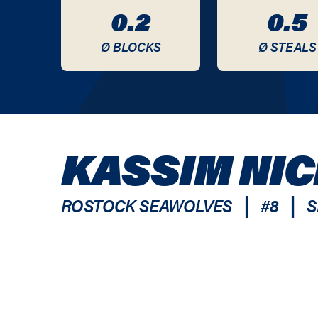
0.2
0.5
Ø BLOCKS
Ø STEALS
KASSIM NI
|
|
ROSTOCK SEAWOLVES
#
8
S