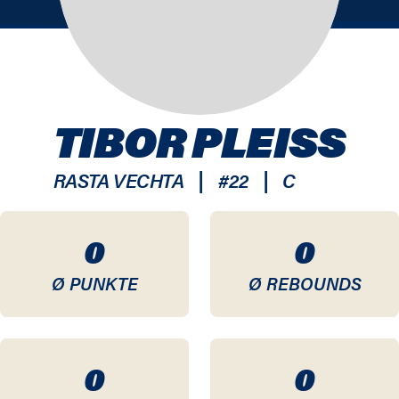
TIBOR PLEISS
|
|
RASTA VECHTA
#
22
C
0
0
Ø PUNKTE
Ø REBOUNDS
0
0