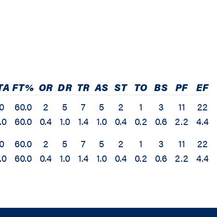
TA
FT%
OR
DR
TR
AS
ST
TO
BS
PF
EF
0
60.0
2
5
7
5
2
1
3
11
22
.0
60.0
0.4
1.0
1.4
1.0
0.4
0.2
0.6
2.2
4.4
0
60.0
2
5
7
5
2
1
3
11
22
.0
60.0
0.4
1.0
1.4
1.0
0.4
0.2
0.6
2.2
4.4