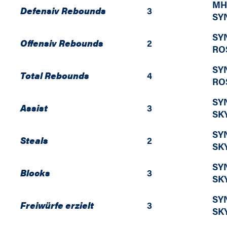
MH
Defensiv Rebounds
3
SY
SY
Offensiv Rebounds
2
RO
SY
Total Rebounds
4
RO
SY
Assist
3
SK
SY
Steals
2
SK
SY
Blocks
3
SK
SY
Freiwürfe erzielt
3
SK