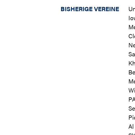
BISHERIGE VEREINE
Un
Io
Me
Cl
Ne
Sa
Kh
Be
Me
Wi
PA
Se
Pi
Al