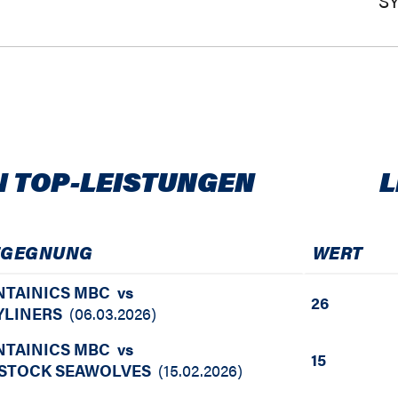
S
N TOP-LEISTUNGEN
L
EGEGNUNG
WERT
NTAINICS MBC
vs
26
YLINERS
(
06.03.2026
)
NTAINICS MBC
vs
15
STOCK SEAWOLVES
(
15.02.2026
)