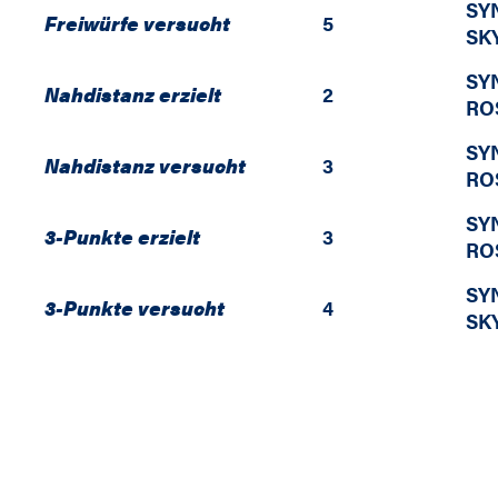
SY
Freiwürfe versucht
5
SK
SY
Nahdistanz erzielt
2
RO
SY
Nahdistanz versucht
3
RO
SY
3-Punkte erzielt
3
RO
SY
3-Punkte versucht
4
SK