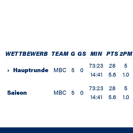
WETTBEWERB
TEAM
G
GS
MIN
PTS
2PM
73:23
28
5
›
Hauptrunde
MBC
5
0
14:41
5.6
1.0
73:23
28
5
Saison
MBC
5
0
14:41
5.6
1.0