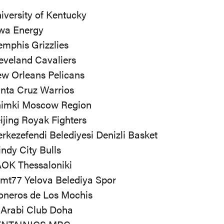
iversity of Kentucky
wa Energy
mphis Grizzlies
eveland Cavaliers
w Orleans Pelicans
nta Cruz Warrios
imki Moscow Region
ijing Royak Fighters
rkezefendi Belediyesi Denizli Basket
ndy City Bulls
OK Thessaloniki
mt77 Yelova Belediya Spor
oneros de Los Mochis
 Arabi Club Doha