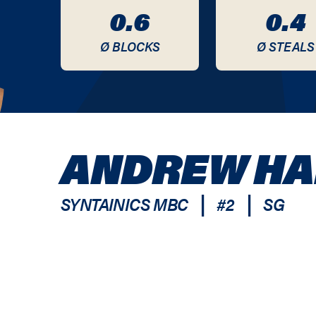
0.6
0.4
Ø BLOCKS
Ø STEALS
ANDREW HA
|
|
SYNTAINICS MBC
#
2
SG