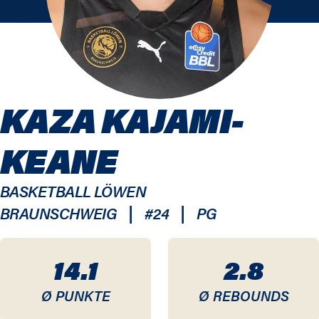
KAZA KAJAMI-
KEANE
BASKETBALL LÖWEN
|
|
BRAUNSCHWEIG
#
24
PG
14.1
2.8
Ø PUNKTE
Ø REBOUNDS