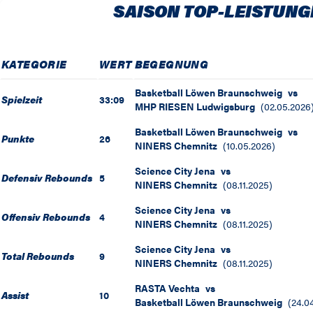
SAISON TOP-LEISTUNG
KATEGORIE
WERT
BEGEGNUNG
Basketball Löwen Braunschweig
vs
Spielzeit
33:09
MHP RIESEN Ludwigsburg
(
02.05.2026
Basketball Löwen Braunschweig
vs
Punkte
26
NINERS Chemnitz
(
10.05.2026
)
Science City Jena
vs
Defensiv Rebounds
5
NINERS Chemnitz
(
08.11.2025
)
Science City Jena
vs
Offensiv Rebounds
4
NINERS Chemnitz
(
08.11.2025
)
Science City Jena
vs
Total Rebounds
9
NINERS Chemnitz
(
08.11.2025
)
RASTA Vechta
vs
Assist
10
Basketball Löwen Braunschweig
(
24.0