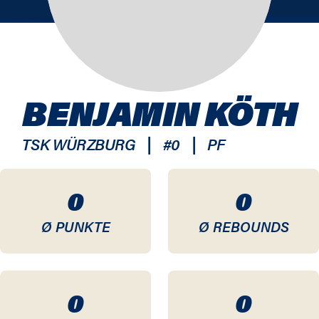
BENJAMIN KÖTH
|
|
TSK WÜRZBURG
#
0
PF
0
0
Ø PUNKTE
Ø REBOUNDS
0
0