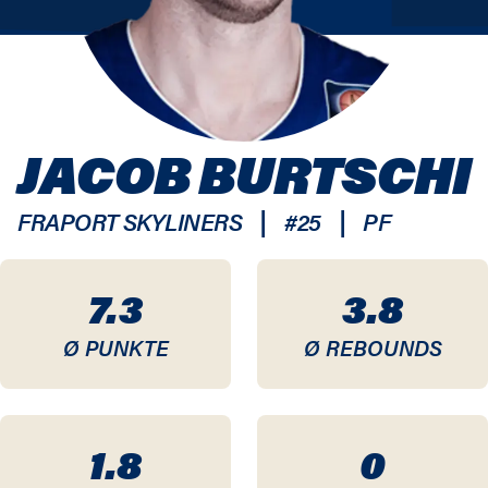
JACOB BURTSCHI
|
|
FRAPORT SKYLINERS
#
25
PF
7.3
3.8
Ø PUNKTE
Ø REBOUNDS
1.8
0