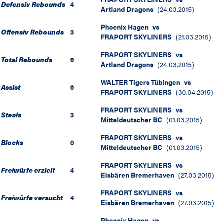
Defensiv Rebounds
4
Artland Dragons
(
24.03.2015
)
Phoenix Hagen
vs
Offensiv Rebounds
3
FRAPORT SKYLINERS
(
21.03.2015
)
FRAPORT SKYLINERS
vs
Total Rebounds
6
Artland Dragons
(
24.03.2015
)
WALTER Tigers Tübingen
vs
Assist
6
FRAPORT SKYLINERS
(
30.04.2015
)
FRAPORT SKYLINERS
vs
Steals
3
Mitteldeutscher BC
(
01.03.2015
)
FRAPORT SKYLINERS
vs
Blocks
0
Mitteldeutscher BC
(
01.03.2015
)
FRAPORT SKYLINERS
vs
Freiwürfe erzielt
4
Eisbären Bremerhaven
(
27.03.2015
)
FRAPORT SKYLINERS
vs
Freiwürfe versucht
4
Eisbären Bremerhaven
(
27.03.2015
)
Phoenix Hagen
vs