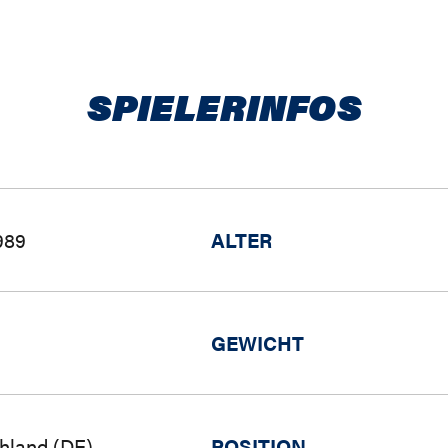
SPIELERINFOS
989
ALTER
GEWICHT
hland (DE)
POSITION