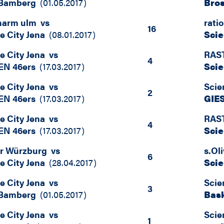
 Bamberg
(
01.05.2017
)
Bro
harm ulm
vs
rati
16
e City Jena
(
08.01.2017
)
Scie
e City Jena
vs
RAS
4
EN 46ers
(
17.03.2017
)
Scie
e City Jena
vs
Scie
2
EN 46ers
(
17.03.2017
)
GIE
e City Jena
vs
RAS
4
EN 46ers
(
17.03.2017
)
Scie
er Würzburg
vs
s.Ol
6
e City Jena
(
28.04.2017
)
Scie
e City Jena
vs
Scie
3
 Bamberg
(
01.05.2017
)
Bas
e City Jena
vs
Scie
1