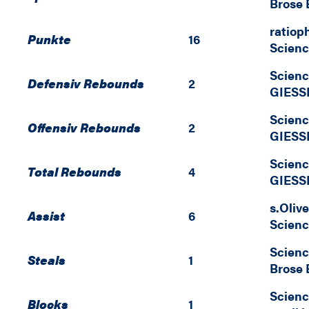
Brose
ratiop
Punkte
16
Scienc
Scienc
Defensiv Rebounds
2
GIESS
Scienc
Offensiv Rebounds
2
GIESS
Scienc
Total Rebounds
4
GIESS
s.Oliv
Assist
6
Scienc
Scienc
Steals
1
Brose
Scienc
Blocks
1