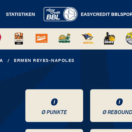
STATISTIKEN
EASYCREDIT BBL
SPO
NA
/
ERMEN REYES-NAPOLES
0
0
Ø PUNKTE
Ø REBOUN