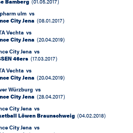
se Bamberg
(
01.05.2017
)
opharm ulm
vs
nce City Jena
(
08.01.2017
)
TA Vechta
vs
nce City Jena
(
20.04.2019
)
nce City Jena
vs
SSEN 46ers
(
17.03.2017
)
TA Vechta
vs
nce City Jena
(
20.04.2019
)
iver Würzburg
vs
nce City Jena
(
28.04.2017
)
nce City Jena
vs
ketball Löwen Braunschweig
(
04.02.2018
)
nce City Jena
vs