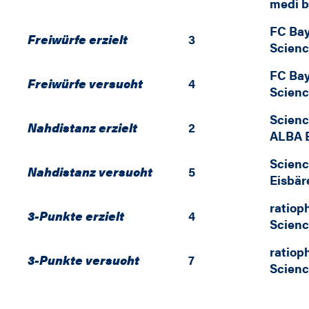
medi b
FC Ba
Freiwürfe erzielt
3
Scienc
FC Ba
Freiwürfe versucht
4
Scienc
Scienc
Nahdistanz erzielt
2
ALBA 
Scienc
Nahdistanz versucht
5
Eisbä
ratiop
3-Punkte erzielt
4
Scienc
ratiop
3-Punkte versucht
7
Scienc