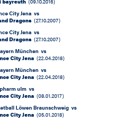
 bayreuth
(
09.10.2016
)
nce City Jena
vs
and Dragons
(
27.10.2007
)
nce City Jena
vs
and Dragons
(
27.10.2007
)
Bayern München
vs
nce City Jena
(
22.04.2018
)
Bayern München
vs
nce City Jena
(
22.04.2018
)
opharm ulm
vs
nce City Jena
(
08.01.2017
)
etball Löwen Braunschweig
vs
nce City Jena
(
05.01.2018
)