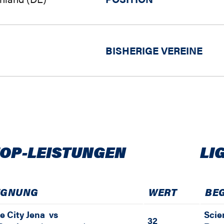
BISHERIGE VEREINE
TOP-LEISTUNGEN
LI
EGNUNG
WERT
BE
e City Jena
vs
Scie
32