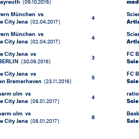
ayreuth
(
09.10.2016
)
medi
yern München
vs
Scie
4
e City Jena
(
02.04.2017
)
Artl
yern München
vs
Scie
4
e City Jena
(
02.04.2017
)
Artl
e City Jena
vs
FC 
3
BERLIN
(
30.09.2016
)
Scie
e City Jena
vs
FC 
5
ren Bremerhaven
(
23.11.2016
)
Scie
harm ulm
vs
rati
4
e City Jena
(
08.01.2017
)
Scie
harm ulm
vs
Bask
8
e City Jena
(
08.01.2017
)
Scie