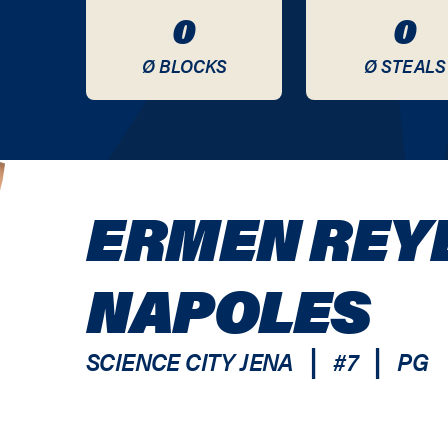
0
0
Ø BLOCKS
Ø STEALS
ERMEN REY
NAPOLES
|
|
SCIENCE CITY JENA
#
7
PG