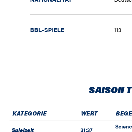
BBL-SPIELE
113
SAISON 
KATEGORIE
WERT
BEG
Scienc
Spielzeit
31:37