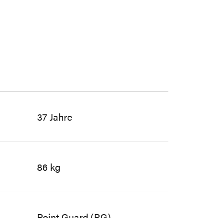
37 Jahre
86 kg
Point Guard (PG)