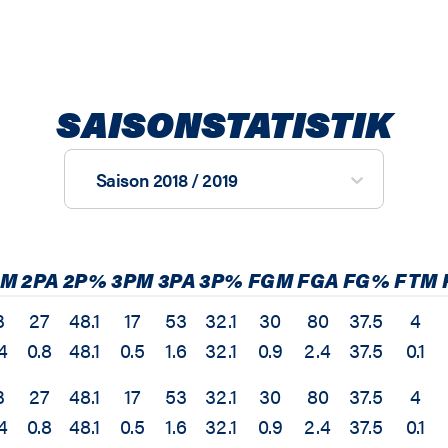
SAISONSTATISTIK
Saison 2018 / 2019
PM
2PA
2P%
3PM
3PA
3P%
FGM
FGA
FG%
FTM
3
27
48.1
17
53
32.1
30
80
37.5
4
4
0.8
48.1
0.5
1.6
32.1
0.9
2.4
37.5
0.1
3
27
48.1
17
53
32.1
30
80
37.5
4
4
0.8
48.1
0.5
1.6
32.1
0.9
2.4
37.5
0.1