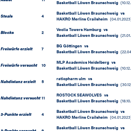
Basketball Löwen Braunschweig
(
10.12
Basketball Löwen Braunschweig
vs
Steals
4
HAKRO Merlins Crailsheim
(
04.01.2023
Veolia Towers Hamburg
vs
Blocks
2
Basketball Löwen Braunschweig
(
21.01
BG Göttingen
vs
Freiwürfe erzielt
7
Basketball Löwen Braunschweig
(
22.0
MLP Academics Heidelberg
vs
Freiwürfe versucht
10
Basketball Löwen Braunschweig
(
10.12
ratiopharm ulm
vs
Nahdistanz erzielt
5
Basketball Löwen Braunschweig
(
30.12
ROSTOCK SEAWOLVES
vs
Nahdistanz versucht
11
Basketball Löwen Braunschweig
(
18.10
Basketball Löwen Braunschweig
vs
3-Punkte erzielt
4
HAKRO Merlins Crailsheim
(
04.01.2023
Basketball Löwen Braunschweig
vs
3-Punkte versucht
9