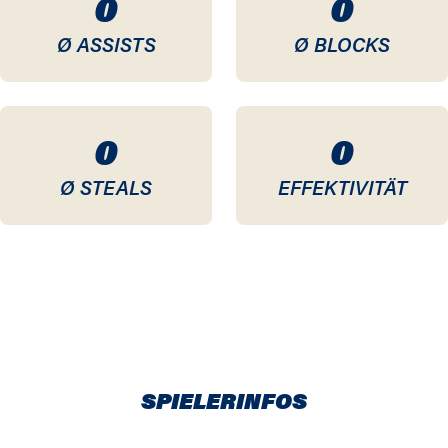
0
0
Ø ASSISTS
Ø BLOCKS
0
0
Ø STEALS
EFFEKTIVITÄT
SPIELERINFOS