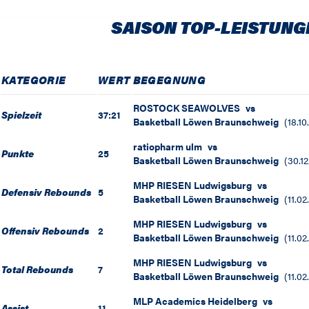
SAISON TOP-LEISTUNG
KATEGORIE
WERT
BEGEGNUNG
ROSTOCK SEAWOLVES
vs
Spielzeit
37:21
Basketball Löwen Braunschweig
(
18.10
ratiopharm ulm
vs
Punkte
25
Basketball Löwen Braunschweig
(
30.12
MHP RIESEN Ludwigsburg
vs
Defensiv Rebounds
5
Basketball Löwen Braunschweig
(
11.02
MHP RIESEN Ludwigsburg
vs
Offensiv Rebounds
2
Basketball Löwen Braunschweig
(
11.02
MHP RIESEN Ludwigsburg
vs
Total Rebounds
7
Basketball Löwen Braunschweig
(
11.02
MLP Academics Heidelberg
vs
Assist
11