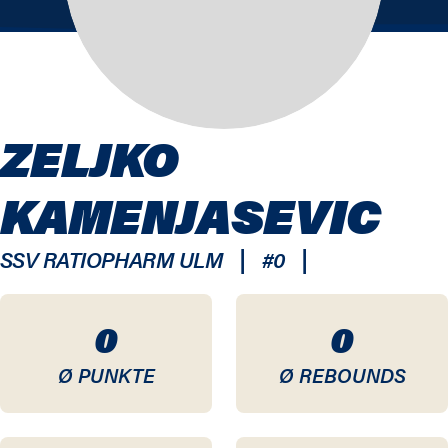
ZELJKO
KAMENJASEVIC
|
|
SSV RATIOPHARM ULM
#
0
0
0
Ø PUNKTE
Ø REBOUNDS