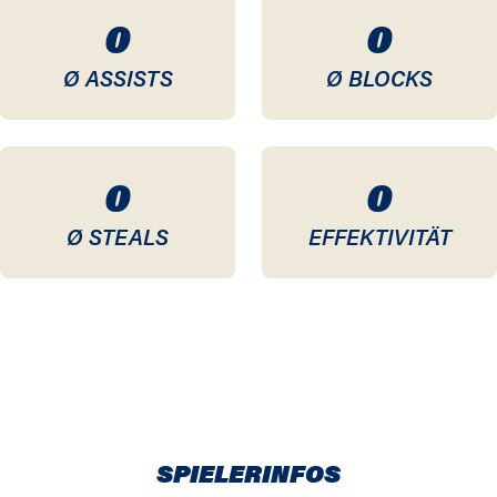
0
0
Ø ASSISTS
Ø BLOCKS
0
0
Ø STEALS
EFFEKTIVITÄT
SPIELERINFOS