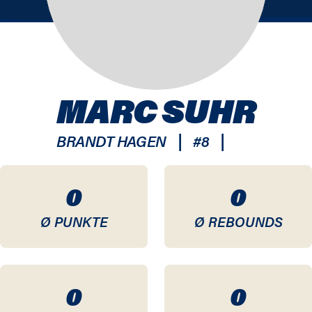
MARC SUHR
|
|
BRANDT HAGEN
#
8
0
0
Ø PUNKTE
Ø REBOUNDS
0
0