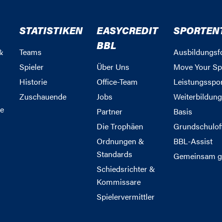
STATISTIKEN
EASYCREDIT
SPORTEN
BBL
&
Teams
Ausbildungsf
Spieler
Über Uns
Move Your Sp
Historie
Office-Team
Leistungsspo
Zuschauende
Jobs
Weiterbildun
e
Partner
Basis
Die Trophäen
Grundschulof
Ordnungen &
BBL-Assist
Standards
Gemeinsam g
Schiedsrichter &
Kommissare
Spielervermittler