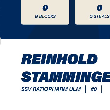
0
0
Ø BLOCKS
Ø STEALS
REINHOLD
STAMMING
|
|
SSV RATIOPHARM ULM
#
0