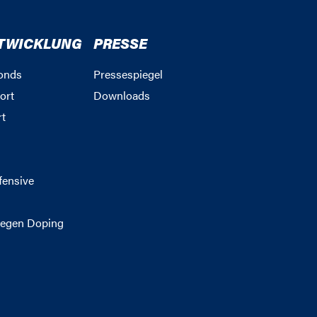
TWICKLUNG
PRESSE
onds
Pressespiegel
ort
Downloads
rt
g
fensive
egen Doping