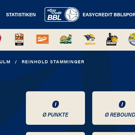
STATISTIKEN
EASYCREDIT BBL
SPO
 ULM
/
REINHOLD STAMMINGER
0
0
Ø PUNKTE
Ø REBOUN