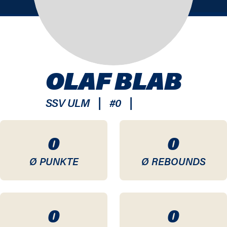
OLAF BLAB
|
|
SSV ULM
#
0
0
0
Ø PUNKTE
Ø REBOUNDS
0
0