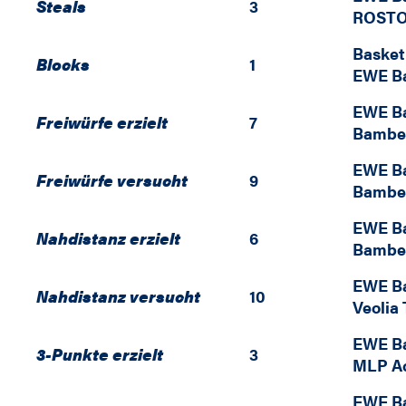
Steals
3
ROSTO
Basket
Blocks
1
EWE Ba
EWE Ba
Freiwürfe erzielt
7
Bambe
EWE Ba
Freiwürfe versucht
9
Bambe
EWE Ba
Nahdistanz erzielt
6
Bambe
EWE Ba
Nahdistanz versucht
10
Veolia
EWE Ba
3-Punkte erzielt
3
MLP Ac
EWE Ba