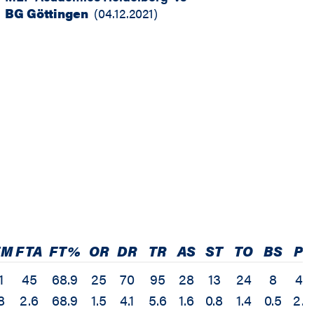
BG Göttingen
(
04.12.2021
)
TM
FTA
FT%
OR
DR
TR
AS
ST
TO
BS
PF
1
45
68.9
25
70
95
28
13
24
8
40
8
2.6
68.9
1.5
4.1
5.6
1.6
0.8
1.4
0.5
2.4