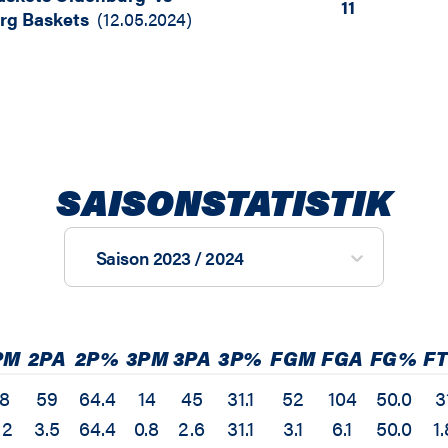
11
rg Baskets
(
12.05.2024
)
SAISONSTATISTIK
Saison 2023 / 2024
PM
2PA
2P%
3PM
3PA
3P%
FGM
FGA
FG%
F
8
59
64.4
14
45
31.1
52
104
50.0
3
.2
3.5
64.4
0.8
2.6
31.1
3.1
6.1
50.0
1.