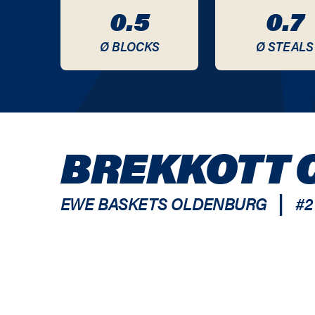
0.5
0.7
Ø BLOCKS
Ø STEALS
BREKKOTT 
|
EWE BASKETS OLDENBURG
#
2