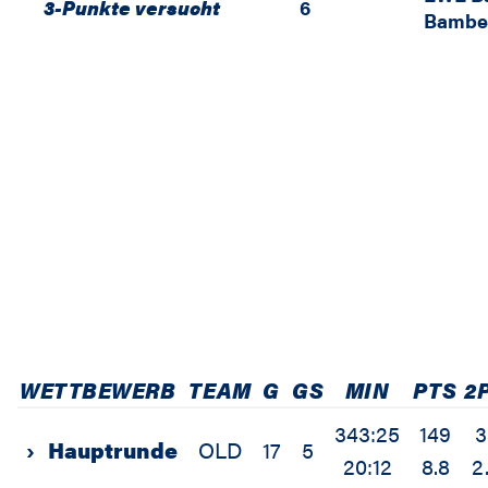
3-Punkte versucht
6
Bambe
WETTBEWERB
TEAM
G
GS
MIN
PTS
2
343:25
149
3
›
Hauptrunde
OLD
17
5
20:12
8.8
2