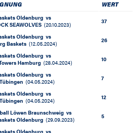
EGNUNG
WERT
skets Oldenburg
vs
37
CK SEAWOLVES
(
20.10.2023
)
skets Oldenburg
vs
26
rg Baskets
(
12.05.2024
)
skets Oldenburg
vs
10
 Towers Hamburg
(
28.04.2024
)
skets Oldenburg
vs
7
 Tübingen
(
04.05.2024
)
skets Oldenburg
vs
12
 Tübingen
(
04.05.2024
)
ball Löwen Braunschweig
vs
5
skets Oldenburg
(
29.09.2023
)
skets Oldenburg
vs