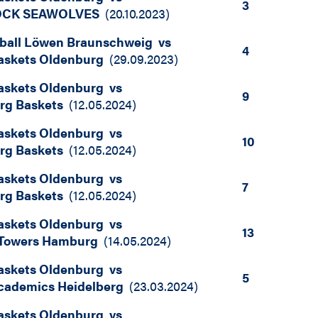
3
CK SEAWOLVES
(
20.10.2023
)
ball Löwen Braunschweig
vs
4
skets Oldenburg
(
29.09.2023
)
skets Oldenburg
vs
9
rg Baskets
(
12.05.2024
)
skets Oldenburg
vs
10
rg Baskets
(
12.05.2024
)
skets Oldenburg
vs
7
rg Baskets
(
12.05.2024
)
skets Oldenburg
vs
13
 Towers Hamburg
(
14.05.2024
)
skets Oldenburg
vs
5
ademics Heidelberg
(
23.03.2024
)
skets Oldenburg
vs