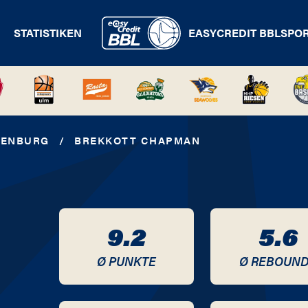
STATISTIKEN
EASYCREDIT BBL
SPO
DENBURG
/
BREKKOTT CHAPMAN
9.2
5.6
Ø PUNKTE
Ø REBOUN