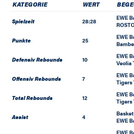
KATEGORIE
WERT
BEG
EWE Ba
Spielzeit
28:28
ROSTO
EWE Ba
Punkte
25
Bambe
EWE Ba
Defensiv Rebounds
10
Veolia
EWE Ba
Offensiv Rebounds
7
Tigers
EWE Ba
Total Rebounds
12
Tigers
Basket
Assist
4
EWE Ba
EWE Ba