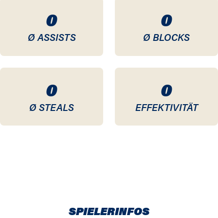
0
0
Ø ASSISTS
Ø BLOCKS
0
0
Ø STEALS
EFFEKTIVITÄT
SPIELERINFOS