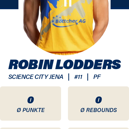
ROBIN LODDERS
|
|
SCIENCE CITY JENA
#
11
PF
0
0
Ø PUNKTE
Ø REBOUNDS