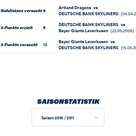
Artland Dragons
vs
Nahdistanz versucht
9
DEUTSCHE BANK SKYLINERS
(
04.04.
DEUTSCHE BANK SKYLINERS
vs
3-Punkte erzielt
6
Bayer Giants Leverkusen
(
22.05.2008
)
Bayer Giants Leverkusen
vs
3-Punkte versucht
12
DEUTSCHE BANK SKYLINERS
(
15.05.
SAISONSTATISTIK
Saison 2010 / 2011