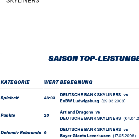
SAISON TOP-LEISTUNG
KATEGORIE
WERT
BEGEGNUNG
DEUTSCHE BANK SKYLINERS
vs
Spielzeit
43:03
EnBW Ludwigsburg
(
29.03.2008
)
Artland Dragons
vs
Punkte
26
DEUTSCHE BANK SKYLINERS
(
04.04.
DEUTSCHE BANK SKYLINERS
vs
Defensiv Rebounds
6
Bayer Giants Leverkusen
(
17.05.2008
)