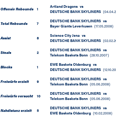
Artland Dragons
vs
Offensiv Rebounds
1
DEUTSCHE BANK SKYLINERS
(
04.04.
DEUTSCHE BANK SKYLINERS
vs
Total Rebounds
7
Bayer Giants Leverkusen
(
17.05.2008
)
Science City Jena
vs
Assist
8
DEUTSCHE BANK SKYLINERS
(
02.02.
DEUTSCHE BANK SKYLINERS
vs
Steals
2
Telekom Baskets Bonn
(
28.10.2007
)
EWE Baskets Oldenburg
vs
Blocks
1
DEUTSCHE BANK SKYLINERS
(
12.10.2
DEUTSCHE BANK SKYLINERS
vs
Freiwürfe erzielt
9
Telekom Baskets Bonn
(
05.06.2008
)
DEUTSCHE BANK SKYLINERS
vs
Freiwürfe versucht
10
Telekom Baskets Bonn
(
05.06.2008
)
DEUTSCHE BANK SKYLINERS
vs
Nahdistanz erzielt
5
EWE Baskets Oldenburg
(
10.02.2008
)