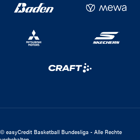
© easyCredit Basketball Bundesliga - Alle Rechte
vorbehalten