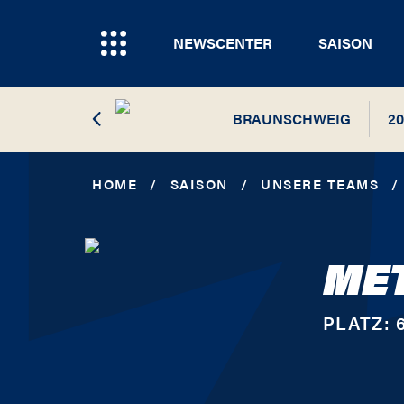
NEWSCENTER
SAISON
BRAUNSCHWEIG
20
20
HOME
/
SAISON
/
UNSERE TEAMS
/
20
ME
20
20
PLATZ:
20
20