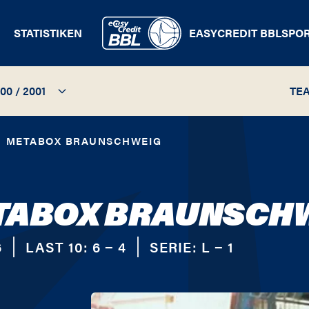
STATISTIKEN
EASYCREDIT BBL
SPO
00 / 2001
TE
26 / 2027
METABOX BRAUNSCHWEIG
25 / 2026
TABOX BRAUNSCH
24 / 2025
23 / 2024
6
LAST 10:
6 − 4
SERIE:
L − 1
22 / 2023
21 / 2022