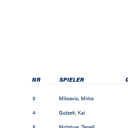
20
20
20
20
20
20
NR
SPIELER
20
0
Milicevic
,
Mirko
20
4
Gutzeit
,
Kai
20
5
McIntyre
,
Terrell