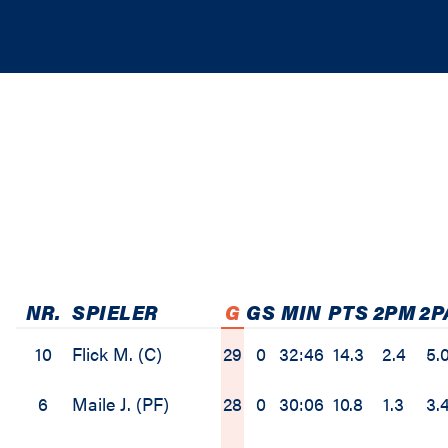
NR.
SPIELER
G
GS
MIN
PTS
2PM
2P
10
Flick M. (C)
29
0
32:46
14.3
2.4
5.
6
Maile J. (PF)
28
0
30:06
10.8
1.3
3.