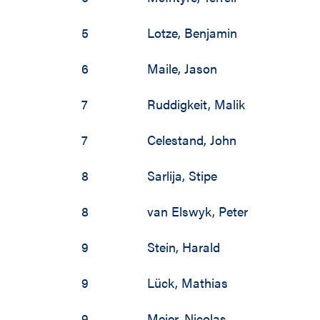
20
5
Lotze
,
Benjamin
20
6
Maile
,
Jason
20
7
Ruddigkeit
,
Malik
19
19
7
Celestand
,
John
19
8
Sarlija
,
Stipe
19
8
van Elswyk
,
Peter
19
9
Stein
,
Harald
19
9
Lück
,
Mathias
19
9
Meier
,
Nicolas