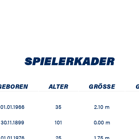
11 / 2012
10 / 2011
09 / 2010
08 / 2009
SPIELER­KADER
07 / 2008
06 / 2007
GEBOREN
ALTER
GRÖSSE
05 / 2006
01.01.1966
35
2.10 m
04 / 2005
30.11.1899
101
0.00 m
03 / 2004
01.01.1976
25
1.75 m