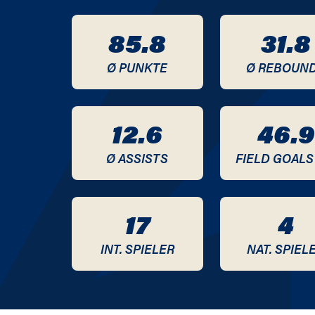
20
85.8
31.8
20
Ø PUNKTE
Ø REBOUN
20
12.6
46.9
20
Ø ASSISTS
FIELD GOALS
20
20
17
4
20
INT. SPIELER
NAT. SPIEL
20
20