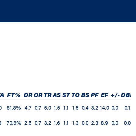
TA
FT%
DR
OR
TR
AS
ST
TO
BS
PF
EF
+/-
DBL
0
81.8%
4.7
0.7
5.0
1.5
1.1
1.5
0.4
3.2
14.0
0.0
0.1
8
70.6%
2.5
0.7
3.2
1.6
1.1
1.3
0.0
2.3
8.9
0.0
0.0