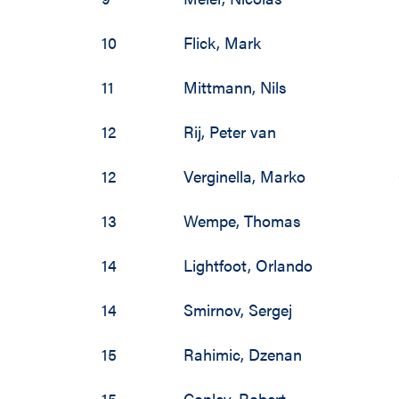
19
10
Flick
,
Mark
19
11
Mittmann
,
Nils
19
12
Rij
,
Peter van
19
12
Verginella
,
Marko
19
13
Wempe
,
Thomas
14
Lightfoot
,
Orlando
14
Smirnov
,
Sergej
15
Rahimic
,
Dzenan
15
Conley
,
Robert