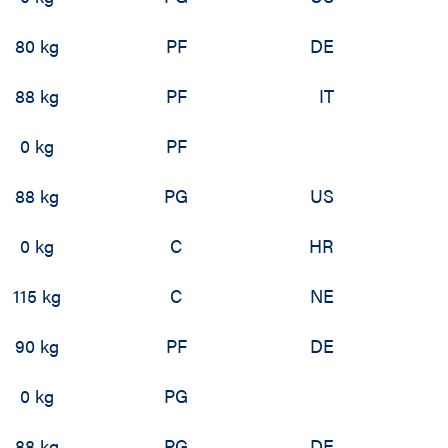
80 kg
PF
DE
88 kg
PF
IT
0 kg
PF
88 kg
PG
US
0 kg
C
HR
115 kg
C
NE
90 kg
PF
DE
0 kg
PG
88 kg
PG
DE