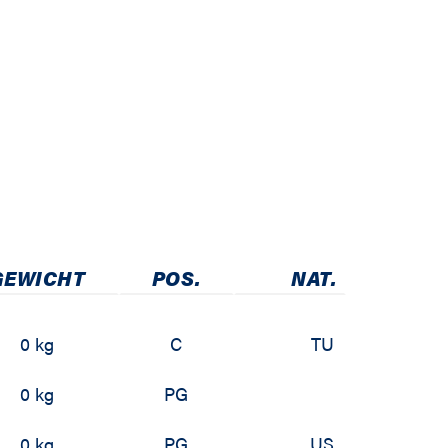
GEWICHT
POS.
NAT.
0 kg
C
TU
0 kg
PG
0 kg
PG
US