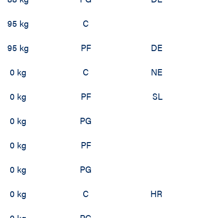
95 kg
C
95 kg
PF
DE
0 kg
C
NE
0 kg
PF
SL
0 kg
PG
0 kg
PF
0 kg
PG
0 kg
C
HR
0 kg
PG