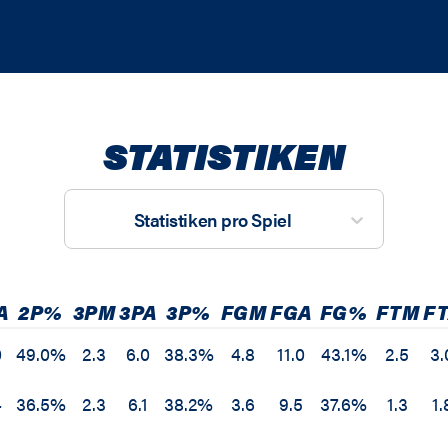
STATISTIKEN
Statistiken pro Spiel
A
2P%
3PM
3PA
3P%
FGM
FGA
FG%
FTM
F
0
49.0%
2.3
6.0
38.3%
4.8
11.0
43.1%
2.5
3.
4
36.5%
2.3
6.1
38.2%
3.6
9.5
37.6%
1.3
1.