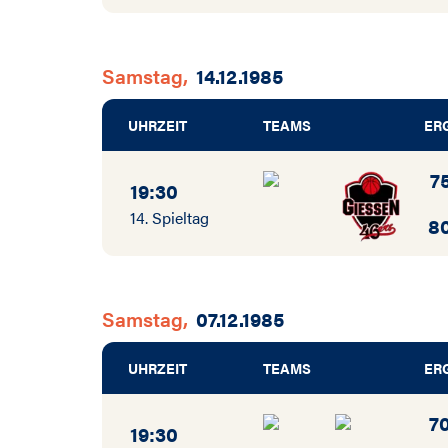
Samstag,
14.12.1985
UHRZEIT
TEAMS
ER
7
19:30
14. Spieltag
8
Samstag,
07.12.1985
UHRZEIT
TEAMS
ER
7
19:30