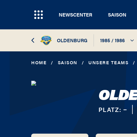
NEWSCENTER
SAISON
OLDENBURG
1985 / 1986
2026 / 2027
HOME
/
SAISON
/
UNSERE TEAMS
/
2025 / 2026
OLDE
2024 / 2025
2023 / 2024
PLATZ:
−
2022 / 2023
2021 / 2022