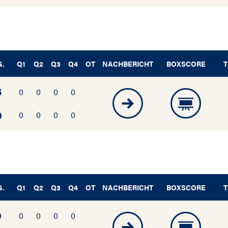
G.
Q1
Q2
Q3
Q4
OT
NACHBERICHT
BOXSCORE
T
5
0
0
0
0
0
0
0
0
0
G.
Q1
Q2
Q3
Q4
OT
NACHBERICHT
BOXSCORE
T
0
0
0
0
0