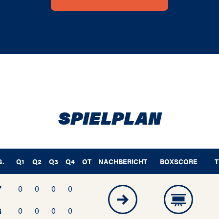
SPIELPLAN
G.
Q1
Q2
Q3
Q4
OT
NACHBERICHT
BOXSCORE
T
7
0
0
0
0
3
0
0
0
0