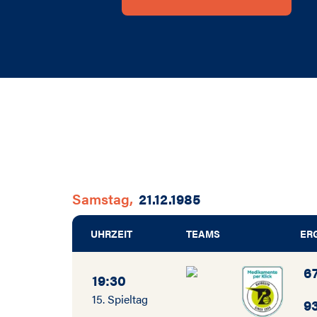
2002 / 2003
2001 / 2002
2000 / 2001
1987 / 1988
1985 / 1986
Samstag,
21.12.1985
UHRZEIT
TEAMS
ER
6
19:30
15. Spieltag
9