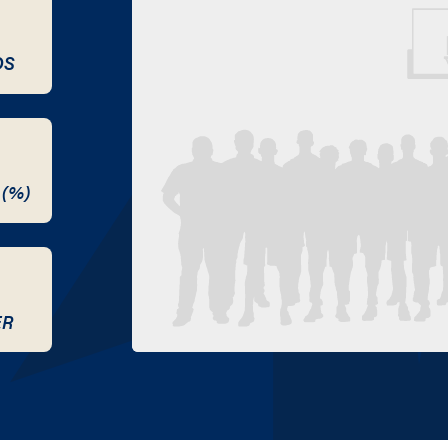
DS
 (%)
ER