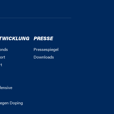
TWICKLUNG
PRESSE
onds
Pressespiegel
ort
Downloads
rt
g
fensive
egen Doping