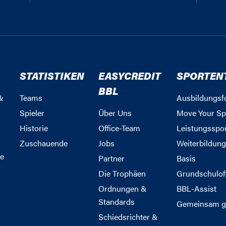
STATISTIKEN
EASYCREDIT
SPORTEN
BBL
&
Teams
Ausbildungsf
Spieler
Über Uns
Move Your Sp
Historie
Office-Team
Leistungsspo
Zuschauende
Jobs
Weiterbildun
e
Partner
Basis
Die Trophäen
Grundschulof
Ordnungen &
BBL-Assist
Standards
Gemeinsam g
Schiedsrichter &