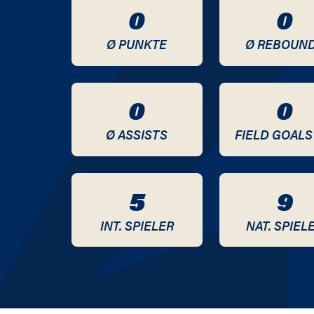
0
0
2020 / 2021
Ø PUNKTE
Ø REBOUN
2019 / 2020
2018 / 2019
0
0
2017 / 2018
Ø ASSISTS
FIELD GOALS
2016 / 2017
5
9
2015 / 2016
INT. SPIELER
NAT. SPIEL
2014 / 2015
2013 / 2014
2012 / 2013