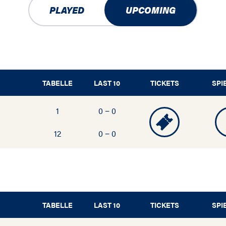
PLAYED
UPCOMING
TABELLE
LAST 10
TICKETS
SPI
1
0 − 0
12
0 − 0
TABELLE
LAST 10
TICKETS
SPI