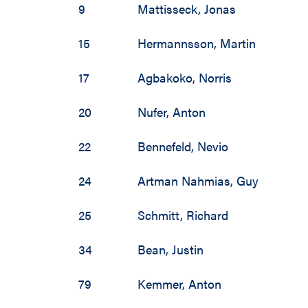
2002 / 2003
9
Mattisseck
,
Jonas
2001 / 2002
15
Hermannsson
,
Martin
2000 / 2001
17
Agbakoko
,
Norris
1999 / 2000
20
Nufer
,
Anton
1998 / 1999
22
Bennefeld
,
Nevio
1997 / 1998
24
Artman Nahmias
,
Guy
1996 / 1997
25
Schmitt
,
Richard
1995 / 1996
34
Bean
,
Justin
1994 / 1995
79
Kemmer
,
Anton
1993 / 1994