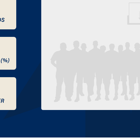
DS
 (%)
ER