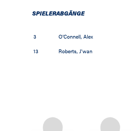
1992 / 1993
SPIELERABGÄNGE
1991 / 1992
3
O'Connell
,
Alex
1990 / 1991
13
Roberts
,
J'wan
1989 / 1990
1988 / 1989
1987 / 1988
1986 / 1987
1985 / 1986
1984 / 1985