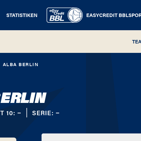
STATISTIKEN
EASYCREDIT BBL
SPO
TE
ALBA BERLIN
BERLIN
T 10:
−
SERIE:
−