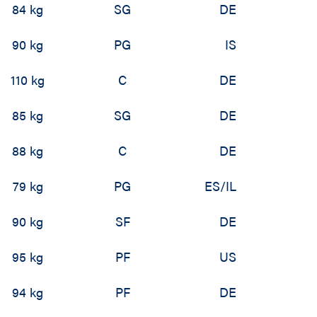
84 kg
SG
DE
90 kg
PG
IS
110 kg
C
DE
85 kg
SG
DE
88 kg
C
DE
79 kg
PG
ES/IL
90 kg
SF
DE
95 kg
PF
US
94 kg
PF
DE