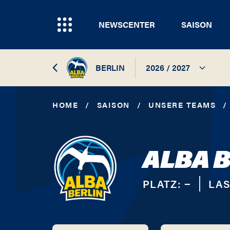
NEWSCENTER
SAISON
BERLIN
2026 / 2027
2026 / 2027
HOME
/
SAISON
/
UNSERE TEAMS
/
2025 / 2026
ALBA 
2024 / 2025
2023 / 2024
PLATZ:
−
LAS
2022 / 2023
2021 / 2022