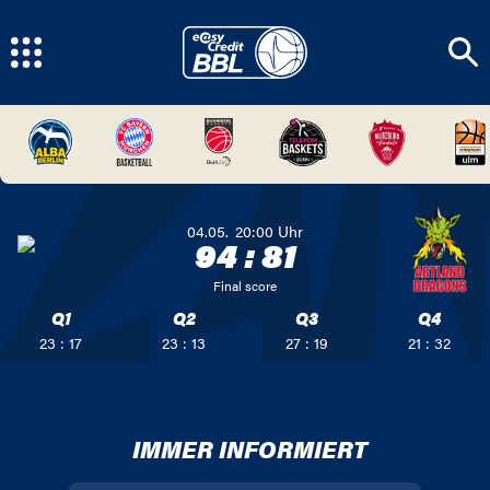
04.05.
20:00
Uhr
94
:
81
Final score
Q1
Q2
Q3
Q4
23 : 17
23 : 13
27 : 19
21 : 32
IMMER INFORMIERT