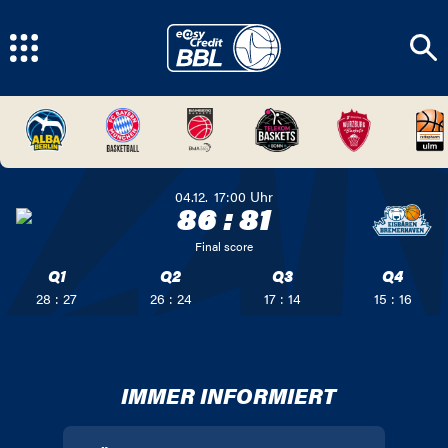
04.12.
17:00
Uhr
86
:
81
Final score
Q1
Q2
Q3
Q4
28 : 27
26 : 24
17 : 14
15 : 16
IMMER INFORMIERT