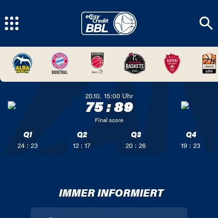
20.10.
15:00
Uhr
75
:
89
Final score
Q1
Q2
Q3
Q4
24 : 23
12 : 17
20 : 26
19 : 23
IMMER INFORMIERT