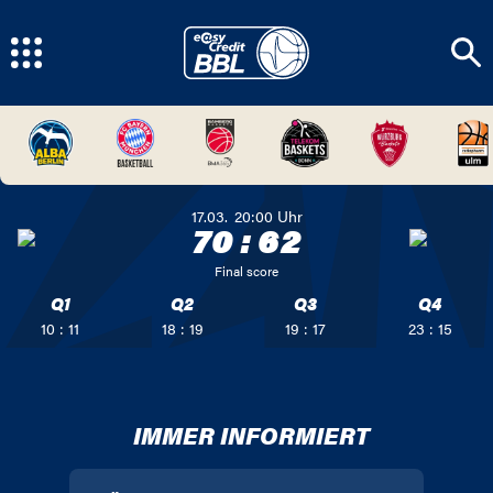
17.03.
20:00
Uhr
70
:
62
Final score
Q1
Q2
Q3
Q4
10 : 11
18 : 19
19 : 17
23 : 15
IMMER INFORMIERT