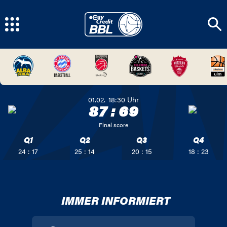
01.02.
18:30
Uhr
87
:
69
Final score
Q1
Q2
Q3
Q4
24 : 17
25 : 14
20 : 15
18 : 23
IMMER INFORMIERT