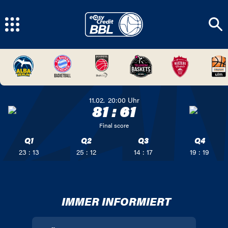
11.02.
20:00
Uhr
81
:
61
Final score
Q1
Q2
Q3
Q4
23 : 13
25 : 12
14 : 17
19 : 19
IMMER INFORMIERT