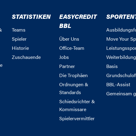
STATISTIKEN
EASYCREDIT
SPORTEN
BBL
&
Teams
Ausbildungsf
Spieler
Über Uns
Move Your Sp
Historie
Office-Team
Leistungsspo
Zuschauende
Jobs
Weiterbildun
e
Partner
Basis
Die Trophäen
Grundschulof
Ordnungen &
BBL-Assist
Standards
Gemeinsam g
Schiedsrichter &
Kommissare
Spielervermittler