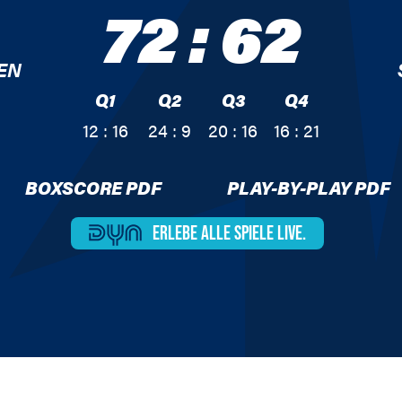
72
:
62
EN
Q1
Q2
Q3
Q4
12 : 16
24 : 9
20 : 16
16 : 21
BOXSCORE PDF
PLAY-BY-PLAY PDF
ERLEBE ALLE
SPIELE LIVE.