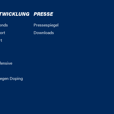
TWICKLUNG
PRESSE
onds
Pressespiegel
ort
Downloads
rt
g
fensive
egen Doping