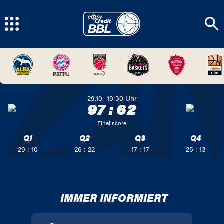
29.10.
19:30
Uhr
97
:
62
Final score
Q1
Q2
Q3
Q4
29 : 10
26 : 22
17 : 17
25 : 13
IMMER INFORMIERT