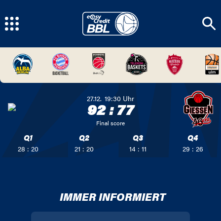
27.12.
19:30
Uhr
92
:
77
Final score
Q1
Q2
Q3
Q4
28 : 20
21 : 20
14 : 11
29 : 26
IMMER INFORMIERT