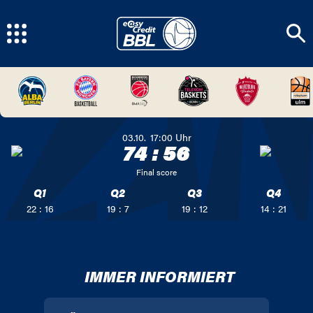
03.10.
17:00
Uhr
74
:
56
Final score
Q1
Q2
Q3
Q4
22 : 16
19 : 7
19 : 12
14 : 21
IMMER INFORMIERT