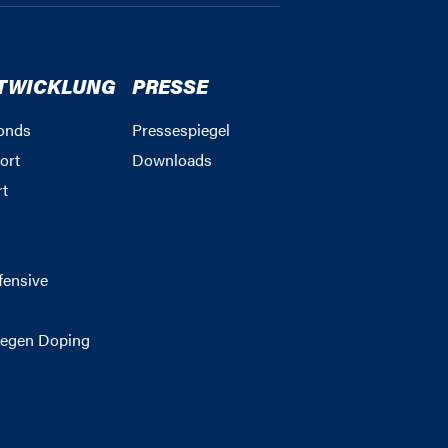
TWICKLUNG
PRESSE
onds
Pressespiegel
ort
Downloads
rt
g
fensive
egen Doping