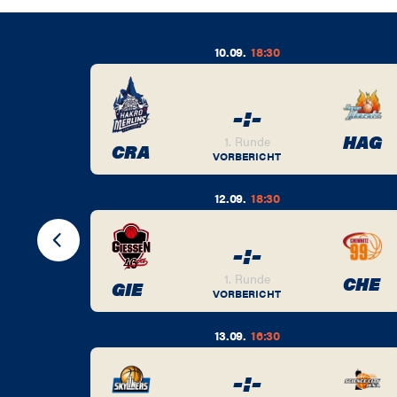
10.09.
18:30
-
:
-
BER
HAG
1. Runde
CRA
VORBERICHT
12.09.
18:30
-
:
-
BER
1. Runde
CHE
GIE
VORBERICHT
13.09.
16:30
-
:
-
BER