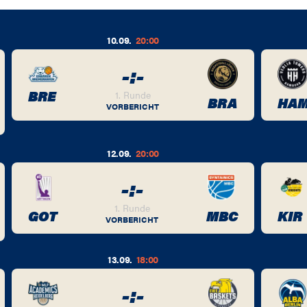
10.09.
20:00
-
:
-
BRE
1. Runde
BRA
HA
VORBERICHT
12.09.
20:00
-
:
-
1. Runde
GOT
MBC
KIR
VORBERICHT
13.09.
18:00
-
:
-