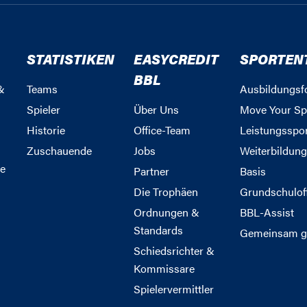
STATISTIKEN
EASYCREDIT
SPORTEN
BBL
&
Teams
Ausbildungsf
Spieler
Über Uns
Move Your Sp
Historie
Office-Team
Leistungsspo
Zuschauende
Jobs
Weiterbildun
e
Partner
Basis
Die Trophäen
Grundschulof
Ordnungen &
BBL-Assist
Standards
Gemeinsam g
Schiedsrichter &
Kommissare
Spielervermittler