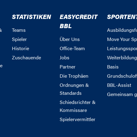
STATISTIKEN
EASYCREDIT
SPORTEN
BBL
&
Teams
Ausbildungsf
Spieler
Über Uns
Move Your Sp
Historie
Office-Team
Leistungsspo
Zuschauende
Jobs
Weiterbildun
e
Partner
Basis
Die Trophäen
Grundschulof
Ordnungen &
BBL-Assist
Standards
Gemeinsam g
Schiedsrichter &
Kommissare
Spielervermittler