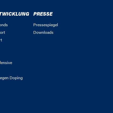
TWICKLUNG
PRESSE
onds
Pressespiegel
ort
Downloads
rt
g
fensive
egen Doping