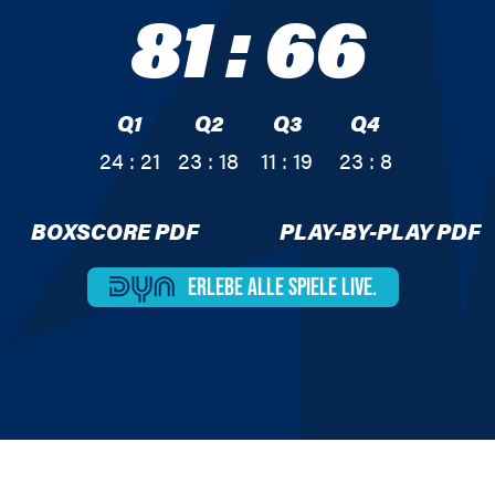
81
:
66
Q1
Q2
Q3
Q4
24 : 21
23 : 18
11 : 19
23 : 8
BOXSCORE PDF
PLAY-BY-PLAY PDF
ERLEBE ALLE
SPIELE LIVE.