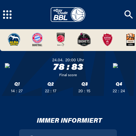
24.04.
20:00
Uhr
78
:
83
Final score
Q1
Q2
Q3
Q4
14 : 27
22 : 17
20 : 15
22 : 24
IMMER INFORMIERT