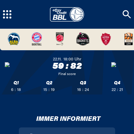
22.11.
18:00
Uhr
59
:
82
Final score
Q1
Q2
Q3
Q4
6 : 18
15 : 19
16 : 24
22 : 21
IMMER INFORMIERT