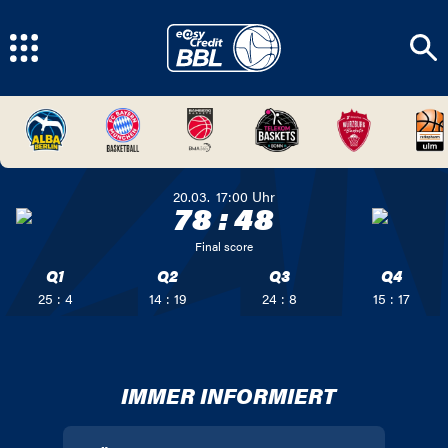
20.03.
17:00
Uhr
78
:
48
Final score
Q1
Q2
Q3
Q4
25 : 4
14 : 19
24 : 8
15 : 17
IMMER INFORMIERT